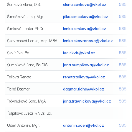
Šenková Elena, DiS.
elena.senkova@vkol.cz
58522
Šimečková Jitka, Mgr.
jitka.simeckova@vkol.cz
58520
Šimková Lenka, PhDr.
lenka.simkova@vkol.cz
58520
Škovranová Lenka, Mgr. MBA
lenka.skovranova@vkol.cz
58520
Škvír Ivo, Bc.
ivo.skvir@vkol.cz
58520
Šumpíková Jana, Bc.DiS.
jana.sumpikova@vkol.cz
58520
Tallová Renata
renata.tallova@vkol.cz
58520
Tichá Dagmar
dagmar.ticha@vkol.cz
58520
Trávníčková Jana, MgA.
jana.travnickova@vkol.cz
58520
Ťulpíková Iveta, RNDr. Bc.
Učeň Antonín, Mgr.
antonin.ucen@vkol.cz
58520