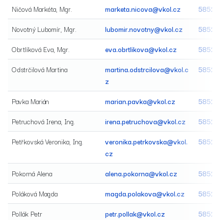
Ničová Markéta, Mgr.
marketa.nicova@vkol.cz
58520
Novotný Lubomír, Mgr.
lubomir.novotny@vkol.cz
58520
Obrtlíková Eva, Mgr.
eva.obrtlikova@vkol.cz
58520
Odstrčilová Martina
martina.odstrcilova@vkol.c
58520
z
Pavka Marián
marian.pavka@vkol.cz
58520
Petruchová Irena, Ing.
irena.petruchova@vkol.cz
58520
Petřkovská Veronika, Ing.
veronika.petrkovska@vkol.
58520
cz
Pokorná Alena
alena.pokorna@vkol.cz
58520
Poláková Magda
magda.polakova@vkol.cz
58520
Pollák Petr
petr.pollak@vkol.cz
58520