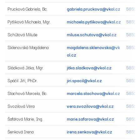
Prucková Gabriela, Bc.
gabriela.pruckova@vkol.cz
58520
Pytliková Michaela, Mgr.
michaela.pytlikova@vkol.cz
58520
Schůtová Miluše
miluse.schutova@vkol.cz
58520
Sklenovská Magdalena
magdalena.sklenovska@vk
58520
ol.cz
Sládková Jitka, Mgr.
jitka.sladkova@vkol.cz
58520
Spáčil Jiří, PhDr.
jiri.spacil@vkol.cz
58520
Stachová Marcela, Bc.
marcela.stachova@vkol.cz
58520
Svozilová Věra
vera.svozilova@vkol.cz
58520
Šafářová Marie, Ing.
marie.safarova@vkol.cz
58522
Šenková Irena
irena.senkova@vkol.cz
58520