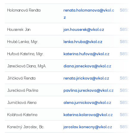
Holcmanová Renáta
renata.holcmanova@vkol.c
58520
z
Houserek Jan
jan.houserek@vkol.cz
58520
Hrubá Lenka, Mgr.
lenka.hruba@vkol.cz
58520
Hufová Kateřina, Mgr.
katerina.hufova@vkol.cz
58520
Janečková Diana, MgA.
diana.janeckova@vkol.cz
Jiříčková Renata
renata.jirickova@vkol.cz
58520
Jurečková Pavlína
pavlina.jureckova@vkol.cz
58520
Jurníčková Alena
alena.jurnickova@vkol.cz
58520
Kolářová Kateřina
katerina.kolarova@vkol.cz
58520
Konečný Jaroslav, Bc.
jaroslav.konecny@vkol.cz
58520