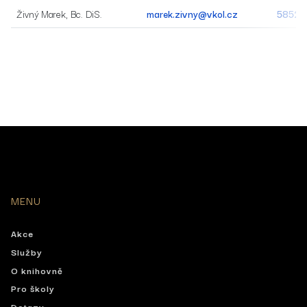
Živný Marek, Bc. DiS.
marek.zivny@vkol.cz
58520
MENU
Akce
Služby
O knihovně
Pro školy
Dotazy