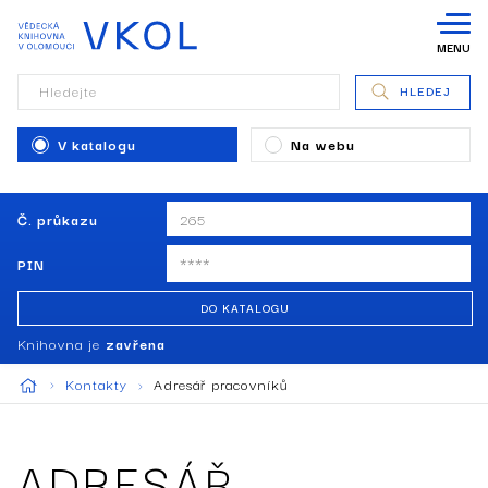
MENU
Hledejte
HLEDEJ
V katalogu
Na webu
Č. průkazu
PIN
DO KATALOGU
Knihovna je
zavřena
Kontakty
Adresář pracovníků
ADRESÁŘ