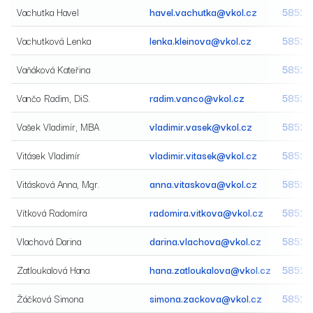
Vachutka Havel
havel.vachutka@vkol.cz
58520
Vachutková Lenka
lenka.kleinova@vkol.cz
58520
Vaňáková Kateřina
58520
Vančo Radim, DiS.
radim.vanco@vkol.cz
58520
Vašek Vladimír, MBA
vladimir.vasek@vkol.cz
58520
Vitásek Vladimír
vladimir.vitasek@vkol.cz
58520
Vitásková Anna, Mgr.
anna.vitaskova@vkol.cz
58520
Vítková Radomíra
radomira.vitkova@vkol.cz
58520
Vlachová Darina
darina.vlachova@vkol.cz
58520
Zatloukalová Hana
hana.zatloukalova@vkol.cz
58520
Žáčková Simona
simona.zackova@vkol.cz
58520