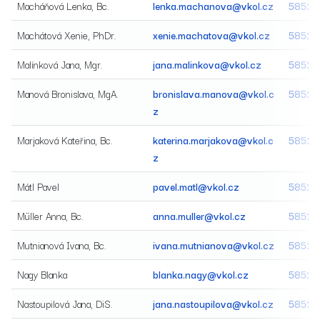
Macháňová Lenka, Bc.
lenka.machanova@vkol.cz
58520
Machátová Xenie, PhDr.
xenie.machatova@vkol.cz
58520
Malínková Jana, Mgr.
jana.malinkova@vkol.cz
58520
Manová Bronislava, MgA.
bronislava.manova@vkol.c
58520
z
Marjaková Kateřina, Bc.
katerina.marjakova@vkol.c
58520
z
Mátl Pavel
pavel.matl@vkol.cz
58520
Müller Anna, Bc.
anna.muller@vkol.cz
58520
Mutnianová Ivana, Bc.
ivana.mutnianova@vkol.cz
58520
Nagy Blanka
blanka.nagy@vkol.cz
58522
Nastoupilová Jana, DiS.
jana.nastoupilova@vkol.cz
58522