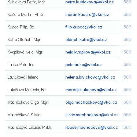
Kubíčková Petra, Mgr.
petra.kubickova@vkol.cz
58520
Kučera Martin, PhDr.
martin.kucera@vkol.cz
58520
Kupčo Filip, Bc.
filip.kupco@vkol.cz
58520
Kutra Oldřich, Mgr.
oldrich.kutra@vkol.cz
58520
Kvapilová Nela, Mgr.
nela.kvapilova@vkol.cz
58520
Lauko Petr, Ing.
petr.lauko@vkol.cz
58520
Lavičková Helena
helena.lavickova@vkol.cz
58520
Lukášová Marcela, Bc.
marcela.lukasova@vkol.cz
58520
Macháčková Olga, Mgr.
olga.machackova@vkol.cz
58522
Macháčková Silvie
silvie.machackova@vkol.cz
58520
Machačová Libuše, PhDr.
libuse.machacova@vkol.cz
58522