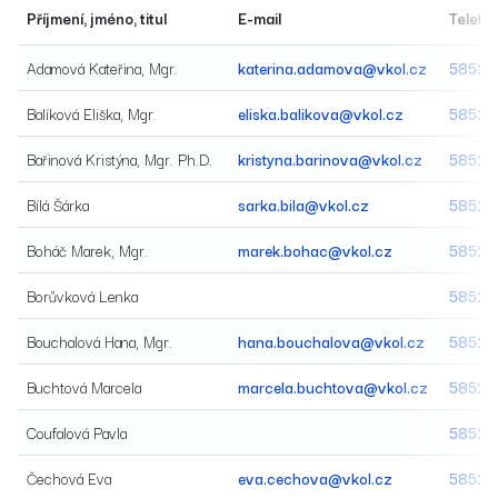
Příjmení, jméno, titul
E-mail
Telefo
Adamová Kateřina, Mgr.
katerina.adamova@vkol.cz
58520
Balíková Eliška, Mgr.
eliska.balikova@vkol.cz
58520
Bařinová Kristýna, Mgr. Ph.D.
kristyna.barinova@vkol.cz
58520
Bílá Šárka
sarka.bila@vkol.cz
58520
Boháč Marek, Mgr.
marek.bohac@vkol.cz
58520
Borůvková Lenka
58520
Bouchalová Hana, Mgr.
hana.bouchalova@vkol.cz
58520
Buchtová Marcela
marcela.buchtova@vkol.cz
58520
Coufalová Pavla
58520
Čechová Eva
eva.cechova@vkol.cz
58520