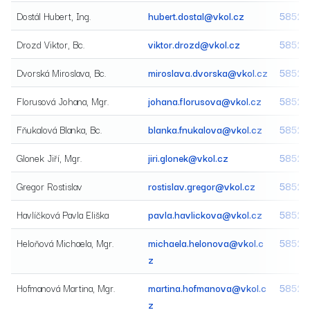
Dostál Hubert, Ing.
hubert.dostal@vkol.cz
58520
Drozd Viktor, Bc.
viktor.drozd@vkol.cz
58520
Dvorská Miroslava, Bc.
miroslava.dvorska@vkol.cz
58522
Florusová Johana, Mgr.
johana.florusova@vkol.cz
58520
Fňukalová Blanka, Bc.
blanka.fnukalova@vkol.cz
58520
Glonek Jiří, Mgr.
jiri.glonek@vkol.cz
58520
Gregor Rostislav
rostislav.gregor@vkol.cz
58520
Havlíčková Pavla Eliška
pavla.havlickova@vkol.cz
58520
Heloňová Michaela, Mgr.
michaela.helonova@vkol.c
58520
z
Hofmanová Martina, Mgr.
martina.hofmanova@vkol.c
58520
z