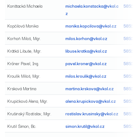
Konštacká Michaela
michaela.konstacka@vkol.c
58520
z
Kopčilová Monika
monika.kopcilova@vkol.cz
58520
Korhoň Miloš, Mgr.
milos.korhon@vkol.cz
58520
Krátká Libuše, Mgr.
libuse.kratka@vkol.cz
58520
Kröner Pavel, Ing.
pavel.kroner@vkol.cz
58520
Kroulík Miloš, Mgr.
milos.kroulik@vkol.cz
58520
Krsková Martina
martina.krskova@vkol.cz
58520
Krupičková Alena, Mgr.
alena.krupickova@vkol.cz
58520
Krušinský Rostislav, Mgr.
rostislav.krusinsky@vkol.cz
58520
Krutil Šimon, Bc.
simon.krutil@vkol.cz
58520