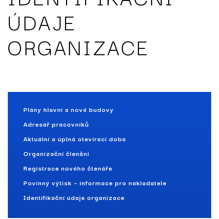
ÚDAJE
ORGANIZACE
Plány hlavní a nové budovy
Adresář pracovníků
Aktuální a úplná otevírací doba
Organizační členění
Registrace nového čtenáře
Povinný výtisk – informace pro nakladatele
Identifikační údaje organizace