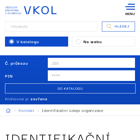
MENU
Hledejte
HLEDEJ
V katalogu
Na webu
Č. průkazu
PIN
DO KATALOGU
Knihovna je
zavřena
Kontakt
Identifikační údaje organizace
IDENTIFIKAČNÍ