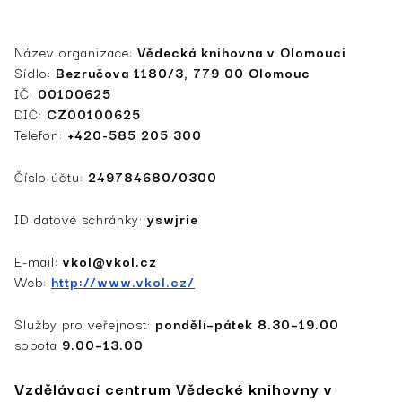
Název organizace:
Vědecká knihovna v Olomouci
Sídlo:
Bezručova 1180/3, 779 00 Olomouc
IČ:
00100625
DIČ:
CZ00100625
Telefon:
+420-585 205 300
Číslo účtu:
249784680/0300
ID datové schránky­­:
yswjrie
E-mail:
vkol@vkol.cz
Web:
http://www.vkol.cz/
Služby pro veřejnost:
pondělí–pátek 8.30–19.00
sobota
9.00–13.00
Vzdělávací centrum Vědecké knihovny v