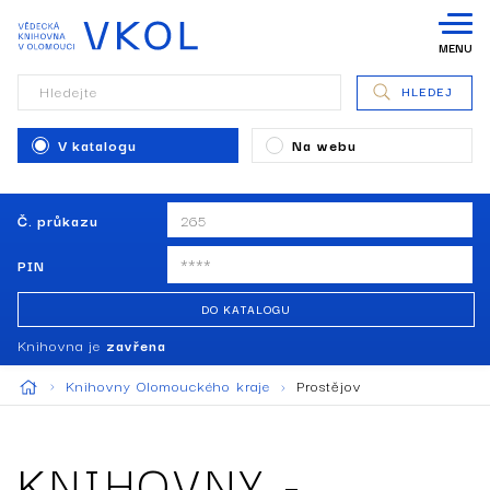
MENU
Hledejte
HLEDEJ
V katalogu
Na webu
Č. průkazu
PIN
DO KATALOGU
Knihovna je
zavřena
Knihovny Olomouckého kraje
Prostějov
KNIHOVNY -