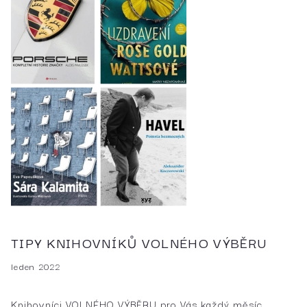
TIPY KNIHOVNÍKŮ VOLNÉHO VÝBĚRU
leden 2022
Knihovníci VOLNÉHO VÝBĚRU pro Vás každý měsíc