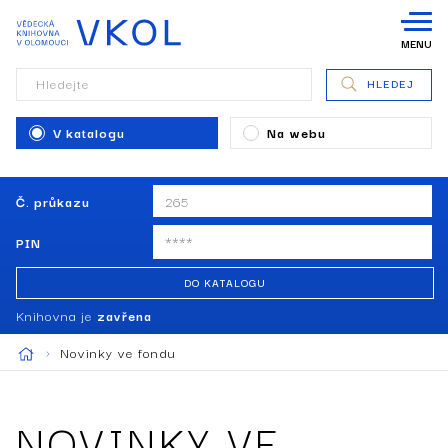
MENU
Hledejte
HLEDEJ
V katalogu
Na webu
Č. průkazu
PIN
DO KATALOGU
Knihovna je
zavřena
Novinky ve fondu
NOVINKY VE