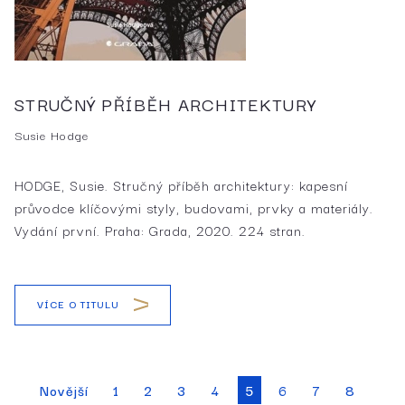
STRUČNÝ PŘÍBĚH ARCHITEKTURY
Susie Hodge
HODGE, Susie. Stručný příběh architektury: kapesní
průvodce klíčovými styly, budovami, prvky a materiály.
Vydání první. Praha: Grada, 2020. 224 stran.
VÍCE O TITULU
Novější
1
2
3
4
6
7
8
5