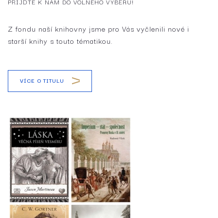
PŘIJĎTE K NÁM DO VOLNÉHO VÝBĚRU!
Z fondu naší knihovny jsme pro Vás vyčlenili nové i
starší knihy s touto tématikou.
VÍCE O TITULU