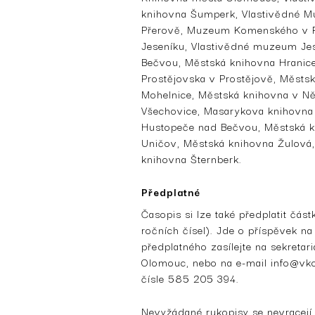
knihovna Šumperk, Vlastivědné 
Přerově, Muzeum Komenského v Př
Jeseníku, Vlastivědné muzeum Jes
Bečvou, Městská knihovna Hranic
Prostějovska v Prostějově, Městs
Mohelnice, Městská knihovna v Ně
Všechovice, Masarykova knihovna 
Hustopeče nad Bečvou, Městská kn
Uničov, Městská knihovna Žulová,
knihovna Šternberk.
Předplatné
Časopis si lze také předplatit čás
ročních čísel). Jde o příspěvek n
předplatného zasílejte na sekretar
Olomouc, nebo na e-mail info@vko
čísle 585 205 394.
Nevyžádané rukopisy se nevracejí