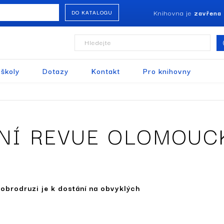
Knihovna je
zavřena
DO KATALOGU
Hledejte
 školy
Dotazy
Kontakt
Pro knihovny
RNÍ REVUE OLOMOUC
Dobrodruzi je k dostání na obvyklých