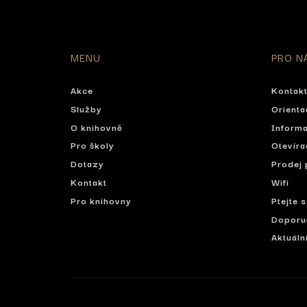
MENU
PRO N
Akce
Kontak
Služby
Orienta
O knihovně
Informa
Pro školy
Otevíra
Dotazy
Prodej 
Kontakt
Wifi
Pro knihovny
Ptejte 
Doporu
Aktuáln