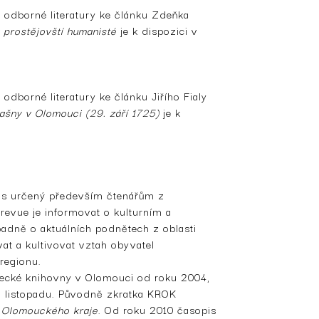
 odborné literatury ke článku Zdeňka
 prostějovští humanisté
je k dispozici v
odborné literatury ke článku Jiřího Fialy
kašny v Olomouci (29. září 1725)
je k
is určený především čtenářům z
revue je informovat o kulturním a
adně o aktuálních podnětech z oblasti
t a kultivovat vztah obyvatel
regionu.
decké knihovny v Olomouci od roku 2004,
a listopadu. Původně zkratka KROK
 Olomouckého kraje
. Od roku 2010 časopis