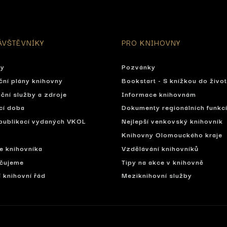
ÁVŠTĚVNÍKY
PRO KNIHOVNY
ty
Pozvánky
ční plány knihovny
Bookstart - S knížkou do živo
ční služby a zdroje
Informace knihovnám
cí doba
Dokumenty regionálních funkc
publikací vydaných VKOL
Nejlepší venkovský knihovník
Knihovny Olomouckého kraje
se knihovníka
Vzdělávání knihovníků
čujeme
Tipy na akce v knihovně
í knihovní řád
Meziknihovní služby