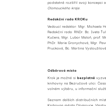
podstatně rozšířil svoji koncepci
Olomouckého kraje
.
Redakční rada KROKu
Vedoucí redaktor: Mgr. Michaela H
Redakční rada: RNDr. Bc. Iveta Ťu
Kučera, Mgr. Lubor Maloň, prof. Mg
PhDr. Marie Gronychová, Mgr. Pave
Prucková, Bc. Martina Vysloužilová
Odběrová místa
Krok je možné si
bezplatně
vyzve
knihovny na Bezručově ulici. Časo
volném výběru, u informační služb
Seznam dalších distribučních míst
Knihovna města Olomouce, Vlast