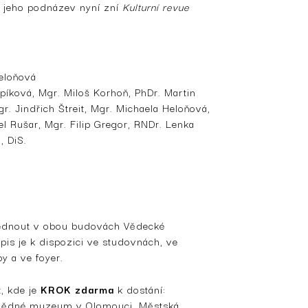
 a jeho podnázev nyní zní
Kulturní revue
eloňová
lpíková, Mgr. Miloš Korhoň, PhDr. Martin
r. Jindřich Štreit, Mgr. Michaela Heloňová,
l Rušar, Mgr. Filip Gregor, RNDr. Lenka
, DiS.
dnout v obou budovách Vědecké
pis je k dispozici ve studovnách, ve
y a ve foyer.
, kde je
KROK zdarma
k dostání:
ivědné muzeum v Olomouci, Městská