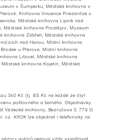
Muzeum v Šumperku, Městská knihovna v
erově, Knihovna Vincence Priessnitze v
enicka, Městská knihovna Lipník nad
e, Městská knihovna Prostějov, Muzeum
ká knihovna Zábřeh, Městská knihovna
mčicích nad Hanou, Místní knihovna
Brodek u Přerova, Místní knihovna
ihovna Litovel, Městská knihovna
 Městská knihovna Kojetín, Městská
tkou 340 Kč (tj. 85 Kč na každé ze čtyř
a cenu poštovného a balného. Objednávky
iát Vědecké knihovny, Bezručova 3, 779 11
l .cz.
KROK
lze objednat i telefonicky na
, názory autorů nemusí vždy vyjadřovat