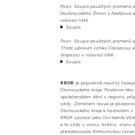
Pozn: Soupis použitých pramenů a
Doubravského
Šimon z Nadějova a
rolovací liště:
Soupis
Pozn:
Soupis použitých pramenů a 
Třísté jubileum vzniku Caesarovy 
dispozici v rolovací liště:
Soupis
KROK
je populárně-naučný časop
Olomouckého kraje. Posláním této 
společenském dění v regionu, příp
vědy. Záměrem revue je podporova
Olomouckého kraje k hodnotám v 
KROK vychází jako čtvrtletník Vě
a to vždy v únoru, květnu, srpnu 
představovala
Knihovnickou revue