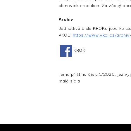
stanovisko redakce. Za věcný obsa
Archiv
Jednotlivá čísla KROKu jsou ke st
VKOL:
https://www.vkol.cz/archiv
KROK
Téma příštího čísla 1/2026, jež vy
malá sídla