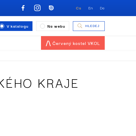
Cs
En
De
V katalogu
Na webu
HLEDEJ
Červený kostel VKOL
KÉHO KRAJE