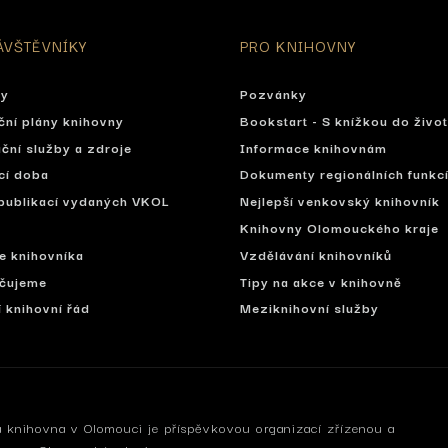
ÁVŠTĚVNÍKY
PRO KNIHOVNY
ty
Pozvánky
ční plány knihovny
Bookstart - S knížkou do živo
ční služby a zdroje
Informace knihovnám
cí doba
Dokumenty regionálních funkc
publikací vydaných VKOL
Nejlepší venkovský knihovník
Knihovny Olomouckého kraje
se knihovníka
Vzdělávání knihovníků
čujeme
Tipy na akce v knihovně
í knihovní řád
Meziknihovní služby
 knihovna v Olomouci je příspěvkovou organizací zřízenou a