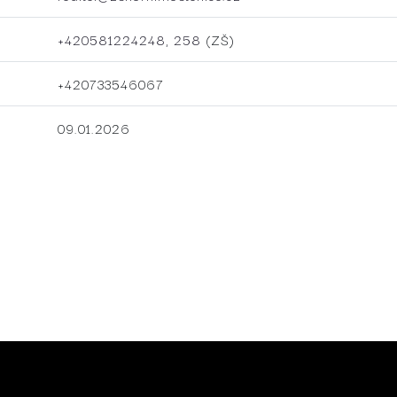
+420581224248, 258
(ZŠ)
+420733546067
09.01.2026