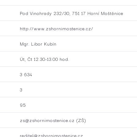
Pod Vinohrady 232/30, 751 17 Horní Moštěnice
http://www.zshornimostenice.cz/
Mgr. Libor Kubín
Út, Čt 12.30-13.00 hod.
3 634
3
95
zs@zshornimostenice.cz
(ZŠ)
reditel@zshornimostenice.cz