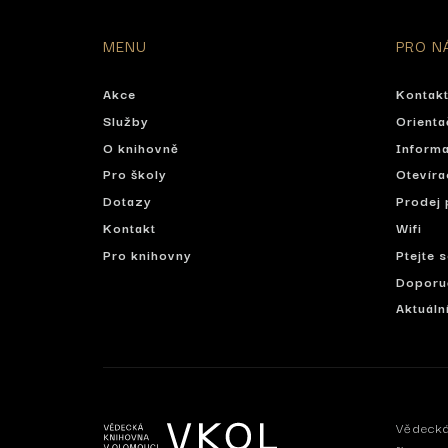
MENU
PRO N
Akce
Kontak
Služby
Orienta
O knihovně
Informa
Pro školy
Otevíra
Dotazy
Prodej 
Kontakt
Wifi
Pro knihovny
Ptejte 
Doporu
Aktuáln
Vědecká