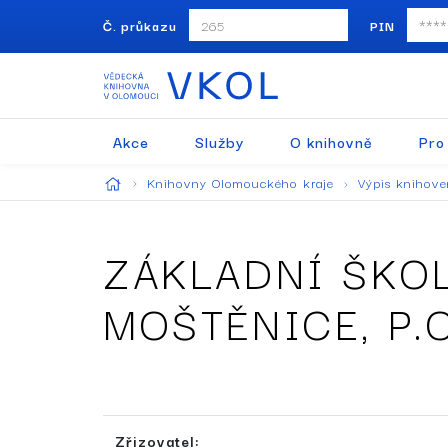
Č. průkazu
PIN
Akce
Služby
O knihovně
Pro
Knihovny Olomouckého kraje
Výpis knihov
ZÁKLADNÍ ŠKO
MOŠTĚNICE, P.O
Zřizovatel: