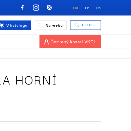
Cs
En
De
V katalogu
Na webu
HLEDEJ
Červený kostel VKOL
LA HORNÍ