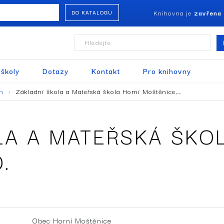
Knihovna je
zavřena
DO KATALOGU
Hledejte
 školy
Dotazy
Kontakt
Pro knihovny
en
Základní škola a Mateřská škola Horní Moštěnice,…
LA A MATEŘSKÁ ŠKO
.
Obec Horní Moštěnice