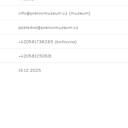
info@prerovmuzeum.cz
(muzeum)
pokladna@prerovmuzeum.cz
+420581738285
(knihovna)
+420581250531
19.12.2025