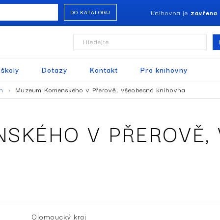
Knihovna je
zavřena
DO KATALOGU
Hledejte
 školy
Dotazy
Kontakt
Pro knihovny
en
Muzeum Komenského v Přerově, Všeobecná knihovna
SKÉHO V PŘEROVĚ,
Olomoucký kraj