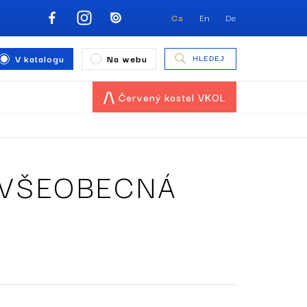
Cs
En
De
V katalogu
Na webu
HLEDEJ
Červený kostel VKOL
 VŠEOBECNÁ