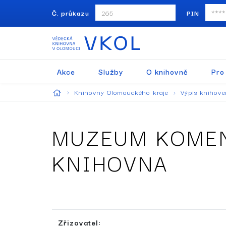
Č. průkazu
PIN
Akce
Služby
O knihovně
Pro
Knihovny Olomouckého kraje
Výpis knihov
MUZEUM KOMEN
KNIHOVNA
Zřizovatel: