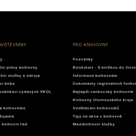
ÁVŠTĚVNÍKY
PRO KNIHOVNY
ty
Pozvánky
ční plány knihovny
Bookstart - S knížkou do živo
ční služby a zdroje
Informace knihovnám
cí doba
Dokumenty regionálních funkc
publikací vydaných VKOL
Nejlepší venkovský knihovník
Knihovny Olomouckého kraje
se knihovníka
Vzdělávání knihovníků
čujeme
Tipy na akce v knihovně
í knihovní řád
Meziknihovní služby