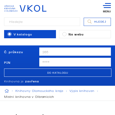
MENU
Hledejte
HLEDEJ
V katalogu
Na webu
Č. průkazu
PIN
DO KATALOGU
Knihovna je
zavřena
Knihovny Olomouckého kraje
Výpis knihoven
Místní knihovna v Olbramicích