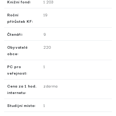
Knižní fond:
1 203
Roční
19
přírůstek KF:
Čtenáři:
9
Obyvatelé
220
obce:
PC pro
1
veřejnost:
Cena za 1 hod.
zdarma
internetu:
Studijní místa:
1