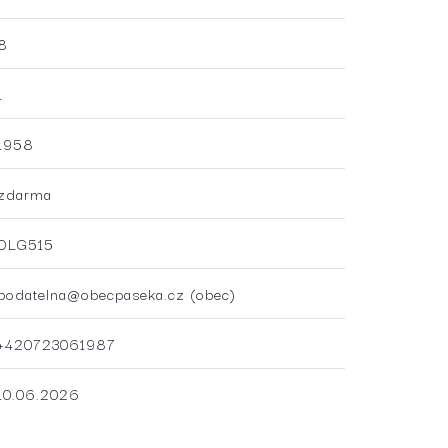
8
1
1958
zdarma
OLG515
podatelna@obecpaseka.cz
(obec)
+420723061987
10.06.2026