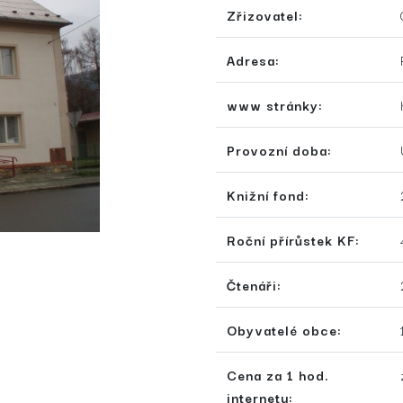
Zřizovatel:
Adresa:
www stránky:
Provozní doba:
Knižní fond:
Roční přírůstek KF:
Čtenáři:
Obyvatelé obce:
Cena za 1 hod.
internetu: