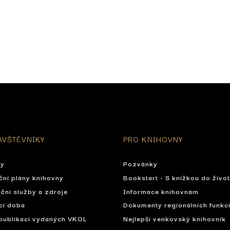
ÁVŠTĚVNÍKY
PRO KNIHOVNY
ty
Pozvánky
ční plány knihovny
Bookstart - S knížkou do živo
ční služby a zdroje
Informace knihovnám
cí doba
Dokumenty regionálních funkc
publikací vydaných VKOL
Nejlepší venkovský knihovník