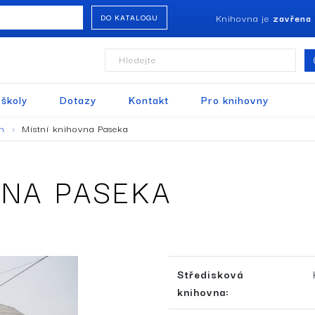
Knihovna je
zavřena
DO KATALOGU
Hledejte
 školy
Dotazy
Kontakt
Pro knihovny
en
Místní knihovna Paseka
VNA PASEKA
Středisková
knihovna: