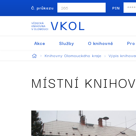
Č. průkazu
PIN
Akce
Služby
O knihovně
Pro
Knihovny Olomouckého kraje
Výpis knihov
MÍSTNÍ KNIHO