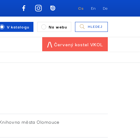
Cs
En
De
V katalogu
Na webu
HLEDEJ
Červený kostel VKOL
Knihovna města Olomouce