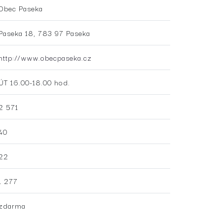
Obec Paseka
Paseka 18, 783 97 Paseka
http://www.obecpaseka.cz
ÚT 16.00-18.00 hod.
2 571
40
22
1 277
zdarma