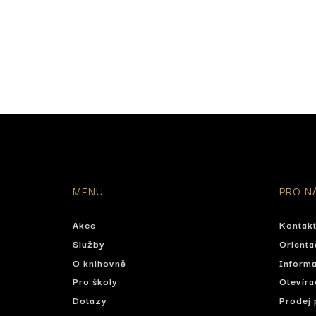
MENU
PRO N
Akce
Kontak
Služby
Orienta
O knihovně
Informa
Pro školy
Otevíra
Dotazy
Prodej 