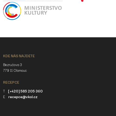
KDE NÁS NAJDETE
Bezručova 3
779 11 Olomouc
RECEPCE
T
[+420] 585 205 360
E
recepce@vkol.cz