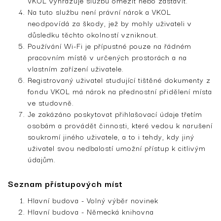
VKOL vyhrazuje službu omezit nebo zastavit.
Na tuto službu není právní nárok a VKOL
neodpovídá za škody, jež by mohly uživateli v
důsledku těchto okolností vzniknout.
Používání Wi-Fi je přípustné pouze na řádném
pracovním místě v určených prostorách a na
vlastním zařízení uživatele.
Registrovaný uživatel studující tištěné dokumenty z
fondu VKOL má nárok na přednostní přidělení místa
ve studovně.
Je zakázáno poskytovat přihlašovací údaje třetím
osobám a provádět činnosti, které vedou k narušení
soukromí jiného uživatele, a to i tehdy, kdy jiný
uživatel svou nedbalostí umožní přístup k citlivým
údajům.
Seznam přístupových míst
Hlavní budova ­- Volný výběr novinek
Hlavní budova - Německá knihovna