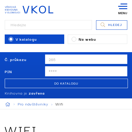
MENU
Hledejte
HLEDEJ
V katalogu
Na webu
Č. průkazu
PIN
DO KATALOGU
Knihovna je
zavřena
Pro návštěvníky
Wifi
WIFI