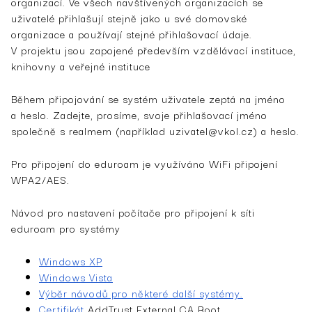
organizací. Ve všech navštívených organizacích se
uživatelé přihlašují stejně jako u své domovské
organizace a používají stejné přihlašovací údaje.
V projektu jsou zapojené především vzdělávací instituce,
knihovny a veřejné instituce
Během připojování se systém uživatele zeptá na jméno
a heslo. Zadejte, prosíme, svoje přihlašovací jméno
společně s realmem (například uzivatel@vkol.cz) a heslo.
Pro připojení do eduroam je využíváno WiFi připojení
WPA2/AES.
Návod pro nastavení počítače pro připojení k síti
eduroam pro systémy
Windows XP
Windows Vista
Výběr návodů pro některé další systémy.
Certifikát
AddTrust External ­CA Root