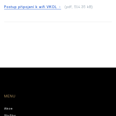
Postup připojení k wifi VKOL
(pdf, 514.35 kB)
MENU
Akce
Služby