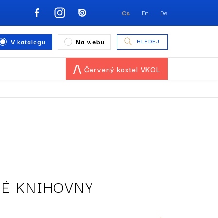
Cs
En
De
V katalogu
Na webu
HLEDEJ
Červený kostel VKOL
NÉ KNIHOVNY