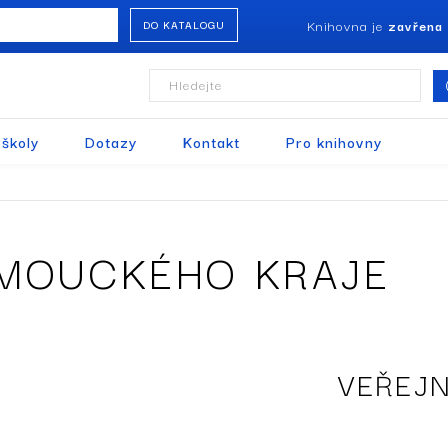
Knihovna je
zavřena
DO KATALOGU
Hledejte
 školy
Dotazy
Kontakt
Pro knihovny
MOUCKÉHO KRAJE
VEŘEJ