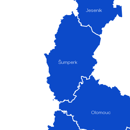
Jeseník
Šumperk
Olomouc