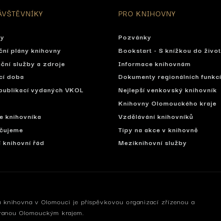
ÁVŠTĚVNÍKY
PRO KNIHOVNY
ty
Pozvánky
ční plány knihovny
Bookstart - S knížkou do živo
ční služby a zdroje
Informace knihovnám
cí doba
Dokumenty regionálních funkc
publikací vydaných VKOL
Nejlepší venkovský knihovník
Knihovny Olomouckého kraje
se knihovníka
Vzdělávání knihovníků
čujeme
Tipy na akce v knihovně
í knihovní řád
Meziknihovní služby
 knihovna v Olomouci je příspěvkovou organizací zřízenou a
vanou Olomouckým krajem.