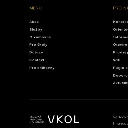
MENU
PRO N
Akce
Kontak
Služby
Orienta
O knihovně
Informa
Pro školy
Otevíra
Dotazy
Prodej 
Kontakt
Wifi
Pro knihovny
Ptejte 
Doporu
Aktuáln
Vědecká
financo