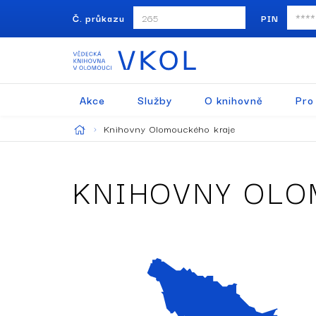
Č. průkazu
PIN
Akce
Služby
O knihovně
Pro
Knihovny Olomouckého kraje
KNIHOVNY OLO