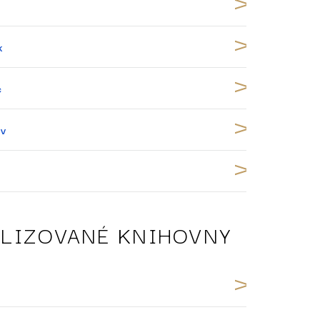
k
c
ov
ALIZOVANÉ KNIHOVNY