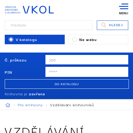
MENU
Hledejte
HLEDEJ
V katalogu
Na webu
Č. průkazu
PIN
DO KATALOGU
Knihovna je
zavřena
Pro knihovny
Vzdělávání knihovníků
VZDĚLÁVÁNÍ