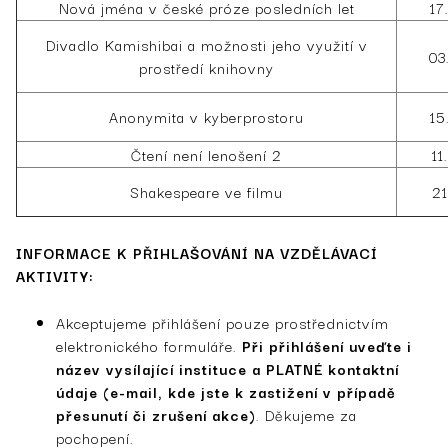
Nová jména v české próze posledních let
17
Divadlo Kamishibai a možnosti jeho využití v
03
prostředí knihovny
Anonymita v kyberprostoru
15
Čtení není lenošení 2
11
Shakespeare ve filmu
21
INFORMACE K PŘIHLAŠOVÁNÍ NA VZDĚLÁVACÍ
AKTIVITY:
Akceptujeme přihlášení pouze prostřednictvím
elektronického formuláře.
Při přihlášení uveďte i
název vysílající instituce a PLATNÉ kontaktní
údaje (e-mail, kde jste k zastižení v případě
přesunutí či zrušení akce)
. Děkujeme za
pochopení.