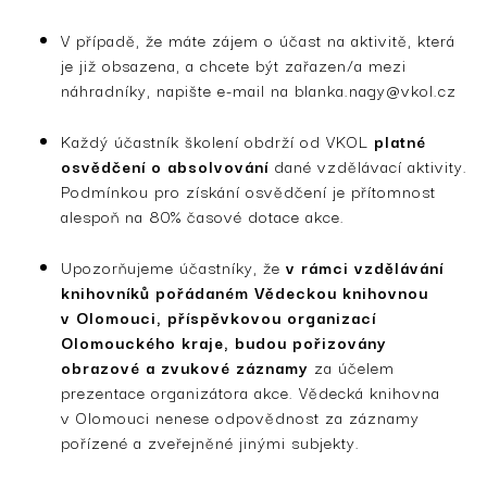
V případě, že máte zájem o účast na aktivitě, která
je již obsazena, a chcete být zařazen/a mezi
náhradníky, napište e-mail na
blanka.nagy@vkol.cz
Každý účastník školení obdrží od VKOL
platné
osvědčení o absolvování
dané vzdělávací aktivity.
Podmínkou pro získání osvědčení je přítomnost
alespoň na 80% časové dotace akce.
Upozorňujeme účastníky, že
v rámci vzdělávání
knihovníků pořádaném Vědeckou knihovnou
v Olomouci, příspěvkovou organizací
Olomouckého kraje, budou
pořizovány
obrazové a zvukové záznamy
za účelem
prezentace organizátora akce. Vědecká knihovna
v Olomouci nenese odpovědnost za záznamy
pořízené a zveřejněné jinými subjekty.