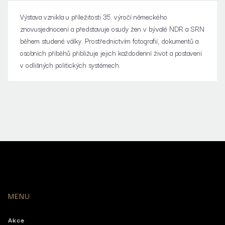
Výstava vznikla u příležitosti 35. výročí německého
znovusjednocení a představuje osudy žen v bývalé NDR a SRN
během studené války. Prostřednictvím fotografií, dokumentů a
osobních příběhů přibližuje jejich každodenní život a postavení
v odlišných politických systémech.
MENU
Akce