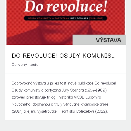
DO REVOLUCE! OSUDY KOMUNISTY
A PARTYZÁNA JURY SOSNARA
Červený kostel
(1914–1989)
Doprovodná výstava u příležitosti nové publikace Do revoluce!
Osudy komunisty a partyzána Jury Sosnara (1914–1989)
zároveň představuje trilogii historika VKOL Lubomíra
Novotného, doplněnou o tituly věnované krčmaňské aféře
(2017) a jejímu vyšetřovateli Františku Doleželovi (2022).