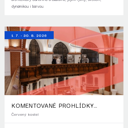
dynamikou i barvou.
1. 7. - 30. 8. 2026
KOMENTOVANÉ PROHLÍDKY
ČERVENÉHO KOSTELA
Červený kostel