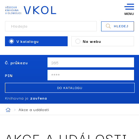
MENU
Hledejte
HLEDEJ
V katalogu
Na webu
Č. průkazu
PIN
DO KATALOGU
Knihovna je
zavřena
Akce a události
AKCE A UDÁLOSTI