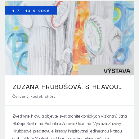
1. 7. - 13. 9. 2026
ZUZANA HRUBOŠOVÁ. S HLAVOU
VZHŮRU
Červený kostel, chóry
Zvedněte hlavu a objevte svět architektonických vizionářů Jana
Blažeje Santiniho-Aichela a Antonia Gaudího. Výstava Zuzany
Hrubošové představuje kresby inspirované jedinečnou krásou
architektury Santiniho a Gaudího, jejími rytmy, světlem,