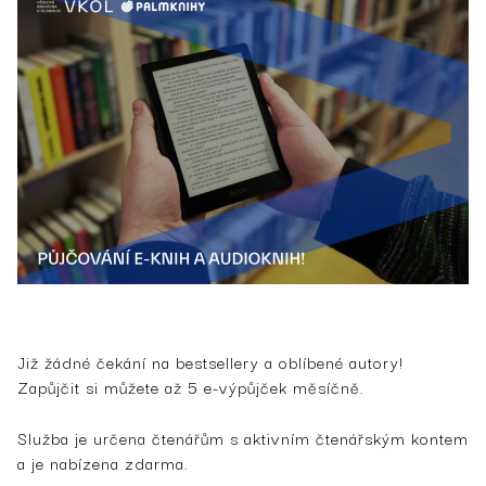
Již žádné čekání na bestsellery a oblíbené autory!
Zapůjčit si můžete až 5 e-výpůjček měsíčně.
Služba je určena čtenářům s aktivním čtenářským kontem
a je nabízena zdarma.