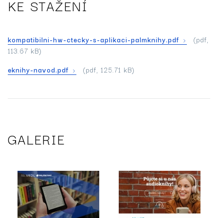
KE STAŽENÍ
kompatibilni-hw-ctecky-s-aplikaci-palmknihy.pdf
(pdf,
113.67 kB)
eknihy-navod.pdf
(pdf, 125.71 kB)
GALERIE