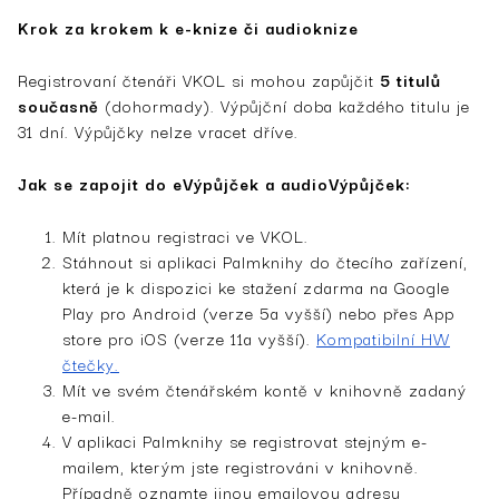
Krok za krokem k e-knize či audioknize
Registrovaní čtenáři VKOL si mohou zapůjčit
5 titulů
současně
(dohormady). Výpůjční doba každého titulu je
31 dní. Výpůjčky nelze vracet dříve.
Jak se zapojit do eVýpůjček a audioVýpůjček:
Mít platnou registraci ve VKOL.
Stáhnout si aplikaci Palmknihy do čtecího zařízení,
která je k dispozici ke stažení zdarma na Google
Play pro Android (verze 5a vyšší) nebo přes App
store pro iOS (verze 11a vyšší).
Kompatibilní HW
čtečky.
Mít ve svém čtenářském kontě v knihovně zadaný
e-mail.
V aplikaci Palmknihy se registrovat stejným e-
mailem, kterým jste registrováni v knihovně.
Případně oznamte jinou emailovou adresu