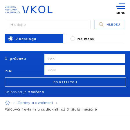
MENU
Hledejte
HLEDEJ
V katalogu
Na webu
Č. průkazu
PIN
DO KATALOGU
Knihovna je
zavřena
Zprávy a oznámení
Půjčování e-knih a audioknih až 5 titulů měsíčně