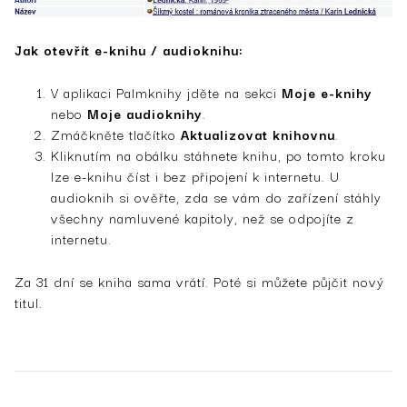
Jak otevřít e-knihu / audioknihu:
V aplikaci Palmknihy jděte na sekci
Moje e-knihy
nebo
Moje audioknihy
.
Zmáčkněte tlačítko
Aktualizovat knihovnu
.
Kliknutím na obálku stáhnete knihu, po tomto kroku
lze e-knihu číst i bez připojení k internetu. U
audioknih si ověřte, zda se vám do zařízení stáhly
všechny namluvené kapitoly, než se odpojíte z
internetu.
Za 31 dní se kniha sama vrátí. Poté si můžete půjčit nový
titul.