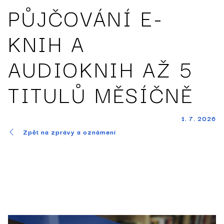
PŮJČOVÁNÍ E-
KNIH A
AUDIOKNIH AŽ 5
TITULŮ MĚSÍČNĚ
1. 7. 2026
Zpět na zprávy a oznámení